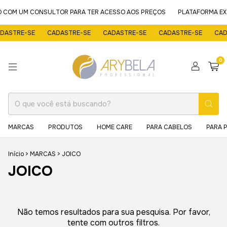
ÃO COM UM CONSULTOR PARA TER ACESSO AOS PREÇOS
PLATAFORMA EXC
DASTRE-SE
CADASTRE-SE
CADASTRE-SE
CADASTRE-SE
CAD
0
MARCAS
PRODUTOS
HOME CARE
PARA CABELOS
PARA 
Início
>
MARCAS
>
JOICO
JOICO
Não temos resultados para sua pesquisa. Por favor,
tente com outros filtros.