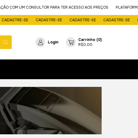
AÇÃO COM UM CONSULTOR PARA TER ACESSO AOS PREÇOS
PLATAFORMA E
ADASTRE-SE
CADASTRE-SE
CADASTRE-SE
CADASTRE-SE
CA
Carrinho
(
0
)
Login
R$0,00