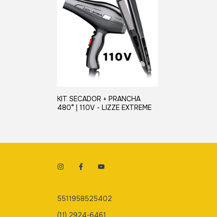
KIT SECADOR + PRANCHA
480° | 110V - LIZZE EXTREME
5511958525402
(11) 2924-6461