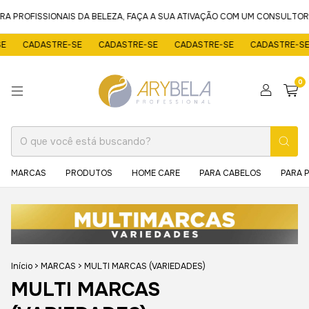
 PROFISSIONAIS DA BELEZA, FAÇA A SUA ATIVAÇÃO COM UM CONSULTOR P
CADASTRE-SE
CADASTRE-SE
CADASTRE-SE
CADASTRE-SE
0
MARCAS
PRODUTOS
HOME CARE
PARA CABELOS
PARA 
Início
>
MARCAS
>
MULTI MARCAS (VARIEDADES)
MULTI MARCAS