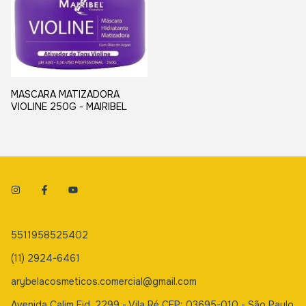
MASCARA MATIZADORA
VIOLINE 250G - MAIRIBEL
5511958525402
(11) 2924-6461
arybelacosmeticos.comercial@gmail.com
Avenida Calim Eid, 2299 - Vila Ré CEP: 03695-010 - São Paulo