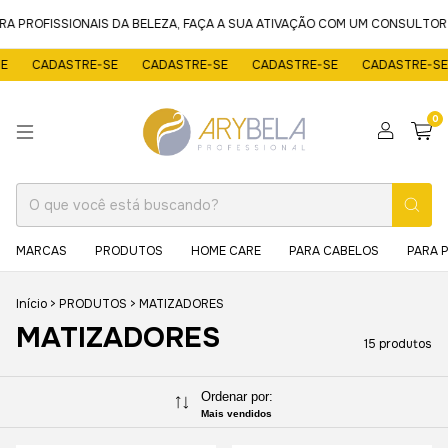
 PROFISSIONAIS DA BELEZA, FAÇA A SUA ATIVAÇÃO COM UM CONSULTOR P
CADASTRE-SE
CADASTRE-SE
CADASTRE-SE
CADASTRE-SE
0
MARCAS
PRODUTOS
HOME CARE
PARA CABELOS
PARA 
Início
>
PRODUTOS
>
MATIZADORES
MATIZADORES
15 produtos
Ordenar por:
Mais vendidos