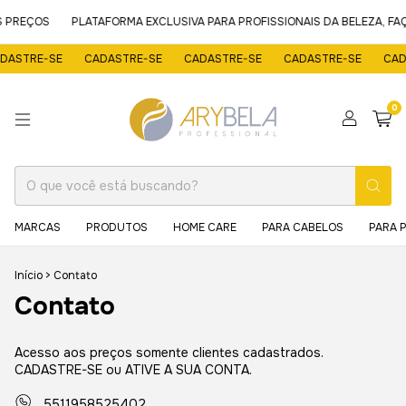
 PREÇOS
PLATAFORMA EXCLUSIVA PARA PROFISSIONAIS DA BELEZA, FA
ASTRE-SE
CADASTRE-SE
CADASTRE-SE
CADASTRE-SE
CADA
0
MARCAS
PRODUTOS
HOME CARE
PARA CABELOS
PARA 
Início
>
Contato
Contato
Acesso aos preços somente clientes cadastrados.
CADASTRE-SE ou ATIVE A SUA CONTA.
5511958525402