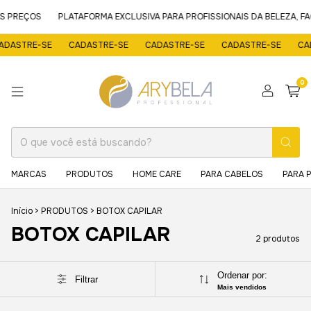
S PREÇOS
PLATAFORMA EXCLUSIVA PARA PROFISSIONAIS DA BELEZA, F
DASTRE-SE
CADASTRE-SE
CADASTRE-SE
CADASTRE-SE
CAD
0
MARCAS
PRODUTOS
HOME CARE
PARA CABELOS
PARA 
Início
>
PRODUTOS
>
BOTOX CAPILAR
BOTOX CAPILAR
2 produtos
Ordenar por:
Filtrar
Mais vendidos