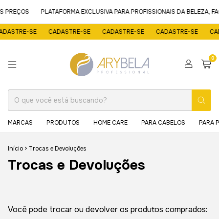
S PREÇOS
PLATAFORMA EXCLUSIVA PARA PROFISSIONAIS DA BELEZA, F
DASTRE-SE
CADASTRE-SE
CADASTRE-SE
CADASTRE-SE
CAD
0
MARCAS
PRODUTOS
HOME CARE
PARA CABELOS
PARA 
Início
>
Trocas e Devoluções
Trocas e Devoluções
Você pode trocar ou devolver os produtos comprados: