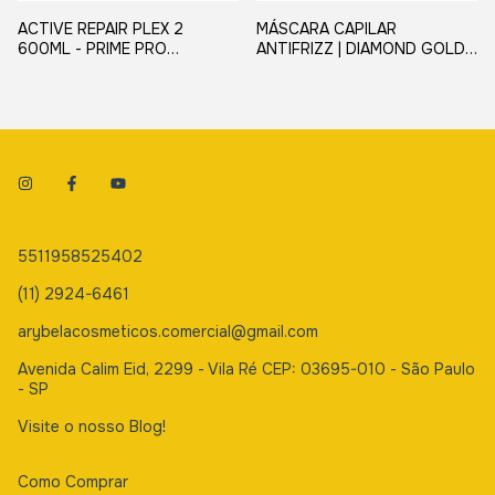
ACTIVE REPAIR PLEX 2
MÁSCARA CAPILAR
600ML - PRIME PRO
ANTIFRIZZ | DIAMOND GOLD
EXTREME
DUPLEX 300G - EVOLPY LISS
| RECONSTRUÇÃO E
HIDRATAÇÃO
5511958525402
(11) 2924-6461
arybelacosmeticos.comercial@gmail.com
Avenida Calim Eid, 2299 - Vila Ré CEP: 03695-010 - São Paulo
- SP
Visite o nosso Blog!
Como Comprar