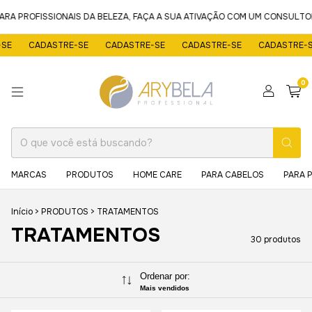
 PROFISSIONAIS DA BELEZA, FAÇA A SUA ATIVAÇÃO COM UM CONSULTOR 
CADASTRE-SE
CADASTRE-SE
CADASTRE-SE
CADASTRE-SE
0
MARCAS
PRODUTOS
HOME CARE
PARA CABELOS
PARA 
Início
>
PRODUTOS
>
TRATAMENTOS
TRATAMENTOS
30 produtos
Ordenar por:
Mais vendidos