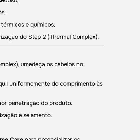
sedoso;
os;
 térmicos e químicos;
alização do Step 2 (Thermal Complex).
mplex), umedeça os cabelos no
quil uniformemente do comprimento às
hor penetração do produto.
lização e selamento.
ome Care
para potencializar os