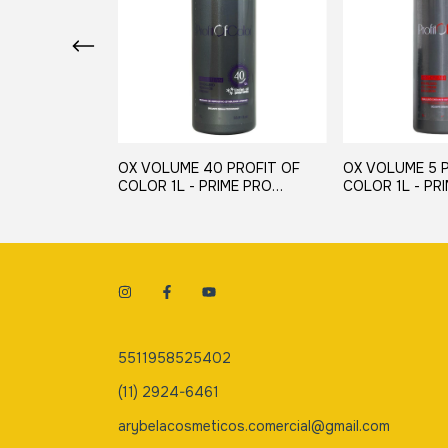
OX VOLUME 40 PROFIT OF
OX VOLUME 5 
COLOR 1L - PRIME PRO
COLOR 1L - PR
EXTREME
EXTREME
5511958525402
(11) 2924-6461
arybelacosmeticos.comercial@gmail.com