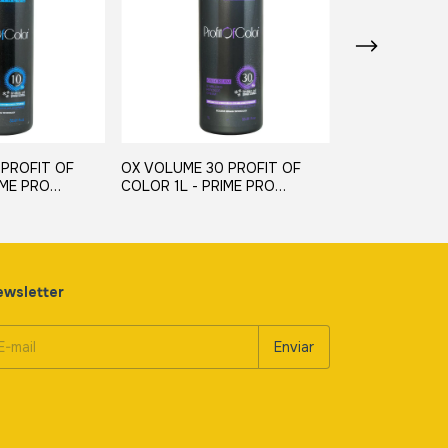
 PROFIT OF
OX VOLUME 30 PROFIT OF
MÁSCARA BANC
IME PRO
COLOR 1L - PRIME PRO
PRIME PRO EX
EXTREME
wsletter