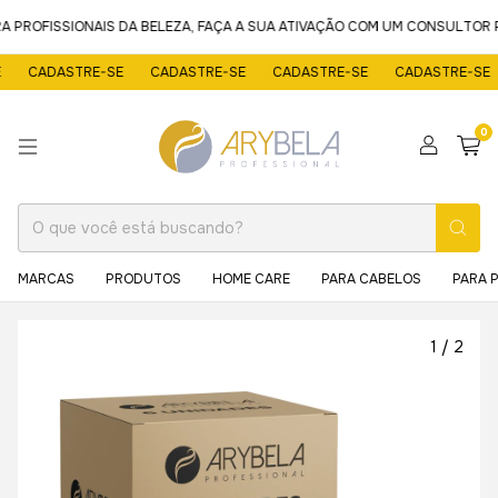
PROFISSIONAIS DA BELEZA, FAÇA A SUA ATIVAÇÃO COM UM CONSULTOR P
CADASTRE-SE
CADASTRE-SE
CADASTRE-SE
CADASTRE-SE
0
MARCAS
PRODUTOS
HOME CARE
PARA CABELOS
PARA 
1
/
2