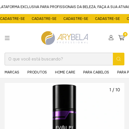
TAFORMA EXCLUSIVA PARA PROFISSIONAIS DA BELEZA, FAÇA A SUA ATIV
ADASTRE-SE
CADASTRE-SE
CADASTRE-SE
CADASTRE-SE
CA
0
MARCAS
PRODUTOS
HOME CARE
PARA CABELOS
PARA 
1
/
10